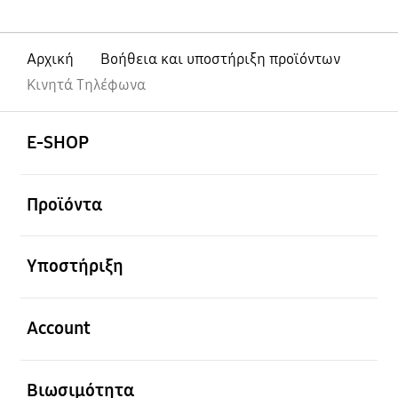
Αρχική
Βοήθεια και υποστήριξη προϊόντων
Κινητά Τηλέφωνα
Ανοίξτε
Footer Navigation
E-SHOP
Ανοίξτε
Προϊόντα
Ανοίξτε
Υποστήριξη
Ανοίξτε
Account
Ανοίξτε
Βιωσιμότητα