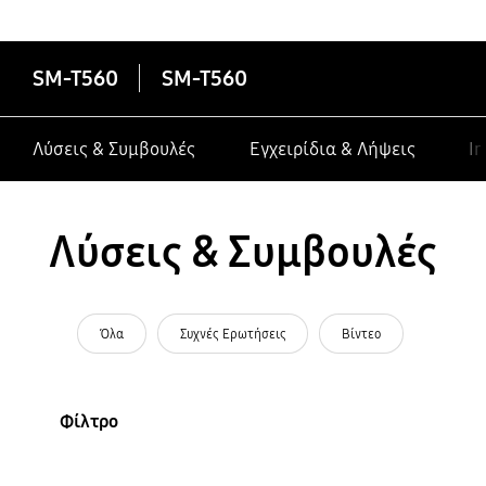
SM-T560
SM-T560
Λύσεις & Συμβουλές
Εγχειρίδια & Λήψεις
In
Λύσεις & Συμβουλές
Όλα
Συχνές Ερωτήσεις
Βίντεο
Φίλτρο