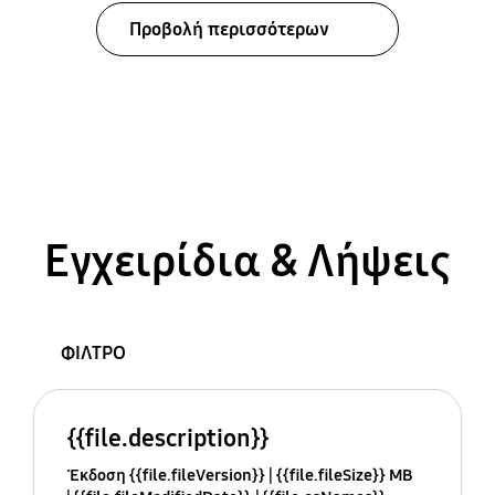
Προβολή περισσότερων
Εγχειρίδια & Λήψεις
ΦΙΛΤΡΟ
{{file.description}}
Έκδοση {{file.fileVersion}}
{{file.fileSize}} MB