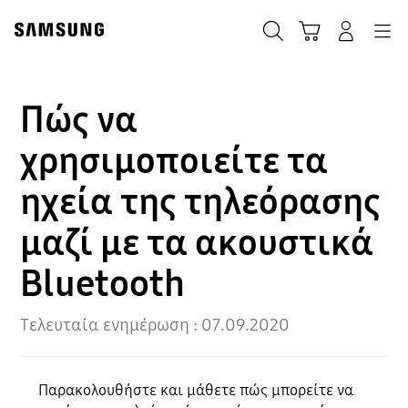
Skip
Skip
to
to
ΑΝΑΖΗΤΗΣΗ
Σύνδεση
Navigation
Καλάθι Αγορών
content
accessibility
help
Πώς να
χρησιμοποιείτε τα
ηχεία της τηλεόρασης
μαζί με τα ακουστικά
Bluetooth
Τελευταία ενημέρωση :
07.09.2020
Παρακολουθήστε και μάθετε πώς μπορείτε να