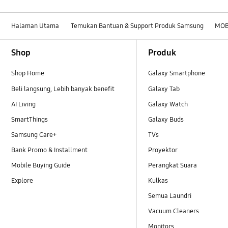
Halaman Utama
Temukan Bantuan & Support Produk Samsung
MOB
Footer Navigation
Shop
Produk
Shop Home
Galaxy Smartphone
Beli langsung, Lebih banyak benefit
Galaxy Tab
AI Living
Galaxy Watch
SmartThings
Galaxy Buds
Samsung Care+
TVs
Bank Promo & Installment
Proyektor
Mobile Buying Guide
Perangkat Suara
Explore
Kulkas
Semua Laundri
Vacuum Cleaners
Monitors