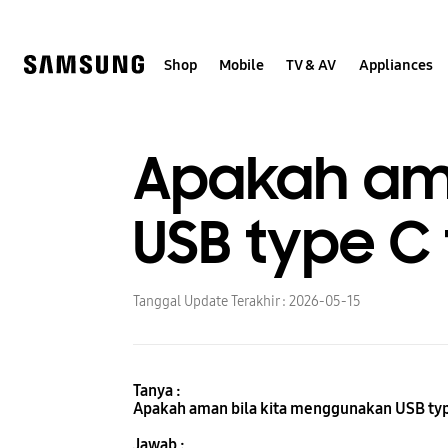
Skip
to
content
Shop
Mobile
TV & AV
Appliances
Apakah am
USB type C 
Tanggal Update Terakhir :
2026-05-15
Tanya :
Apakah aman bila kita menggunakan USB type
Jawab :