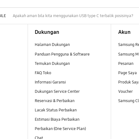
ILE
Apakah aman bila kita menggunakan USB type C terbalik posisinya?
Dukungan
Akun
Halaman Dukungan
Samsung R
Panduan Pengguna & Software
Samsung M
Temukan Dukungan
Pesanan
FAQ Toko
Page Saya
Informasi Garansi
Produk Say
Dukungan Service Center
Voucher
Reservasi & Perbaikan
Samsung Clu
Lacak Status Perbaikan
Estimasi Biaya Perbaikan
Perbaikan (One Service Plan)
Chat