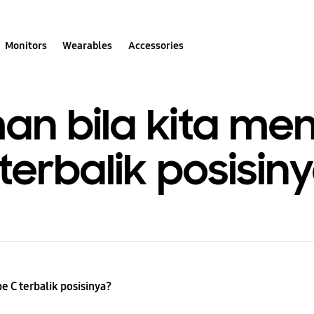
Monitors
Wearables
Accessories
an bila kita m
terbalik posisin
 C terbalik posisinya?