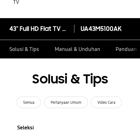
TV
43" Full HD Flat TV M5100 Series 5
UA43M5100AK
Solusi & Tips
Manual & Unduhan
Panduan I
Solusi & Tips
Semua
Pertanyaan Umum
Video Cara
Seleksi