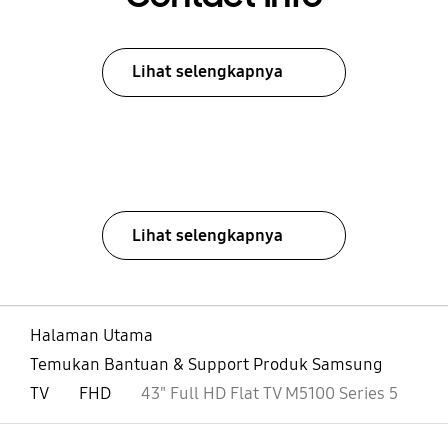
Lihat selengkapnya
Lihat selengkapnya
Halaman Utama
Temukan Bantuan & Support Produk Samsung
TV
FHD
43" Full HD Flat TV M5100 Series 5
Buka
Footer Navigation