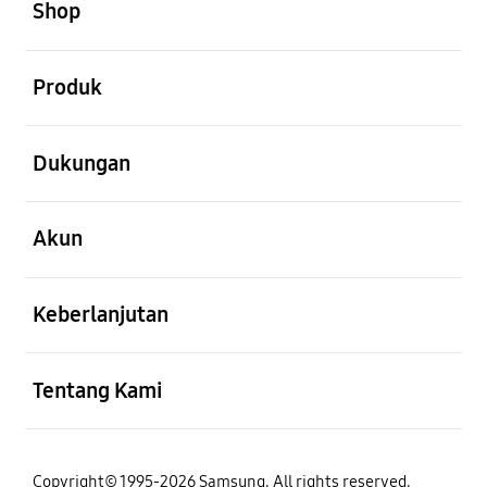
Shop
Buka
Produk
Buka
Dukungan
Buka
Akun
Buka
Keberlanjutan
Buka
Tentang Kami
Copyright© 1995-2026 Samsung. All rights reserved.