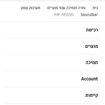
בית
עזרה ותמיכה עבור מוצרים
מערכות שמע
HW-MS550
Soundbar
פתח
Footer Navigation
רכישה
פתח
מוצרים
פתח
תמיכה
פתח
Account
פתח
קיימות
פתח