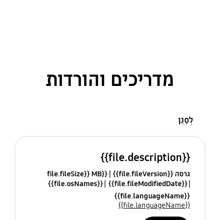
מדריכים והורדות
לְסַנֵן
{{file.description}}
גרסה {{file.fileVersion}}
{{file.fileSize}} MB
{{file.osNames}}
{{file.fileModifiedDate}}
{{file.languageName}}
{{file.languageName}}