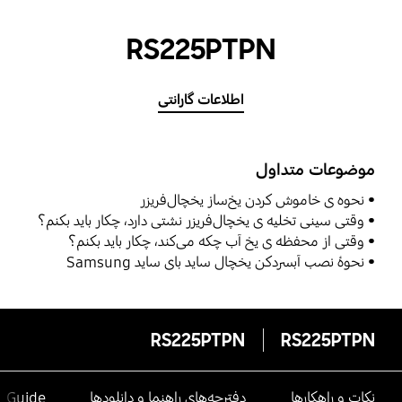
RS225PTPN
اطلاعات گارانتی
موضوعات متداول
نحوه ی خاموش کردن یخ‌ساز یخچال‌فریزر
وقتی سینی تخلیه ی یخچال‌فریزر نشتی دارد، چکار باید بکنم؟
وقتی از محفظه ی یخ آب چکه می‌کند، چکار باید بکنم؟
نحوۀ نصب آبسردکن یخچال ساید بای ساید Samsung
RS225PTPN
RS225PTPN
نکات و راهکارها
دفترچه‌های راهنما و دانلودها
e Guide