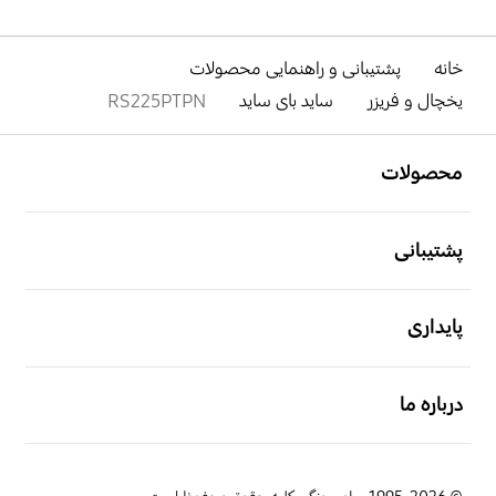
خانه
پشتیبانی و راهنمایی محصولات
یخچال و فریزر
ساید بای ساید
RS225PTPN
باز کن
Footer Navigation
محصولات
باز کن
پشتیبانی
باز کن
پایداری
باز کن
درباره ما