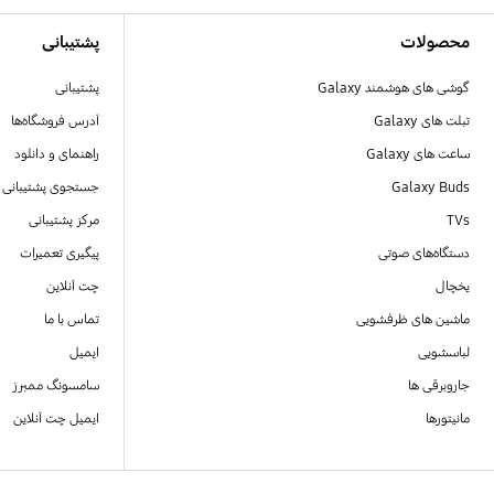
Footer Navigation
محصولات
پشتیبانی
گوشی های هوشمند Galaxy
پشتیبانی
تبلت های Galaxy
آدرس فروشگاه‌ها
ساعت های Galaxy
راهنمای و دانلود
Galaxy Buds
جستجوی پشتیبانی
TVs
مرکز پشتیبانی
دستگاه‌های صوتی
پیگیری تعمیرات
یخچال
چت آنلاین
ماشین های ظرفشویی
تماس با ما
لباسشویی
ایمیل
جاروبرقی ها
سامسونگ ممبرز
مانیتورها
ایمیل چت آنلاین