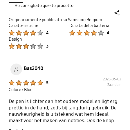
Ho consigliato questo prodotto.
share
Originariamente pubblicato su Samsung Belgium
Caratteristiche
Durata della batteria
Product Ratings :
Product Ratings :
4
4
Design
Product Ratings :
3
Bas2040
2025-06-03
Product Ratings :
5
Zaandam
Colore : Blue
De pen is lichter dan het oudere model en ligt erg
prettig in de hand, zelfs bij langdurig gebruik. De
nauwkeurigheid is uitstekend wat hem ideaal
maakt voor het maken van notities. Ook de knop
voor Air Commands werkt perfect en reageert snel.