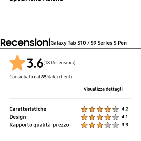
Remote&Gesture
Control, IP68 Water
Dimensioni (LxAxP)
Peso
Resistant
8.2 x 145.04 x 7.7 mm
8.75 g
Recensioni
Galaxy Tab S10 / S9 Series S Pen
3.6
(18 Recensioni)
Consigliato dal
85
% dei clienti.
Visualizza dettagli
Caratteristiche
Product Ratings :
4.2
Design
Product Ratings :
4.1
Rapporto qualità-prezzo
Product Ratings :
3.3