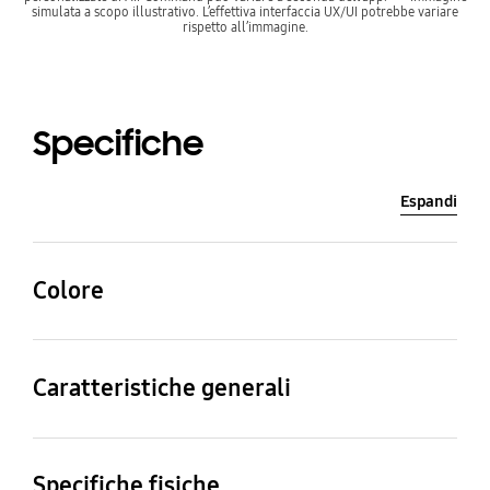
simulata a scopo illustrativo. L’effettiva interfaccia UX/UI potrebbe variare
rispetto all’immagine.
Specifiche
Espandi
Colore
Blue
Caratteristiche generali
Caratteristiche
S Pen Writing,
Specifiche fisiche