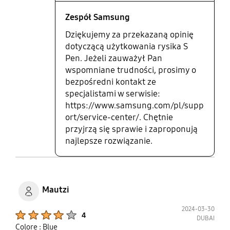
Zespół Samsung
Dziękujemy za przekazaną opinię
dotyczącą użytkowania rysika S
Pen. Jeżeli zauważył Pan
wspomniane trudności, prosimy o
bezpośredni kontakt ze
specjalistami w serwisie:
https://www.samsung.com/pl/supp
ort/service-center/. Chętnie
przyjrzą się sprawie i zaproponują
najlepsze rozwiązanie.
Mautzi
2024-03-30
Product Ratings :
4
DUBAI
Colore : Blue