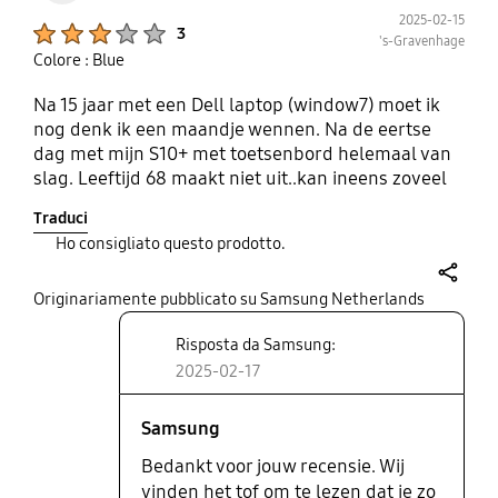
2025-02-15
Product Ratings :
3
's-Gravenhage
Colore : Blue
Na 15 jaar met een Dell laptop (window7) moet ik
nog denk ik een maandje wennen. Na de eertse
dag met mijn S10+ met toetsenbord helemaal van
slag. Leeftijd 68 maakt niet uit..kan ineens zoveel
meer en leren van mijn nieuwe S10+. Werkelijk
Traduci
fantastische techniek. Ben helemaal uit mijn
Ho consigliato questo prodotto.
sokken geblazen. Morgen verder ontdekken.
Pen.ontdekken ..want ik mis mijn muis.
share
Originariamente pubblicato su Samsung Netherlands
Risposta da Samsung:
2025-02-17
Samsung
Bedankt voor jouw recensie. Wij
vinden het tof om te lezen dat je zo