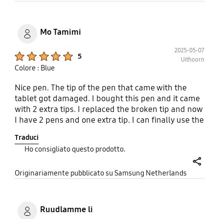
try.
Mo Tamimi
2025-05-07
Product Ratings :
5
Uithoorn
Colore : Blue
Nice pen. The tip of the pen that came with the
tablet got damaged. I bought this pen and it came
with 2 extra tips. I replaced the broken tip and now
I have 2 pens and one extra tip. I can finally use the
option to use the 2 pens simultaneously. I'm going
Traduci
to teach my son drawing.
Ho consigliato questo prodotto.
share
Originariamente pubblicato su Samsung Netherlands
Ruudlamme li