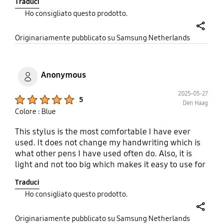
Traduci
Kortom: een duidelijke verbetering ten opzichte
Ho consigliato questo prodotto.
van het vorige model.
share
Originariamente pubblicato su Samsung Netherlands
Anonymous
2025-05-27
Product Ratings :
5
Den Haag
Colore : Blue
This stylus is the most comfortable I have ever
used. It does not change my handwriting which is
what other pens I have used often do. Also, it is
light and not too big which makes it easy to use for
long periods of writing, especially if your hands are
Traduci
on the smaller side. The pen does not need to be
Ho consigliato questo prodotto.
charged, which helps preserve the battery of the
tablet when traveling for a long time without
share
access to power. Overall, I recommend giving it a
Originariamente pubblicato su Samsung Netherlands