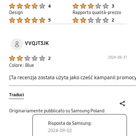
Product Ratings :
Product Ratings :
4
3
Design
Rapporto qualità-prezzo
Product Ratings :
Product Ratings :
5
2
VVQJT3JK
Product Ratings :
2024-08-31
2
Colore : Blue
[Ta recenzja została użyta jako cześć kampanii promoc
........................................................................................................
Traduci
share
Originariamente pubblicato su Samsung Poland
Risposta da Samsung:
2024-09-02