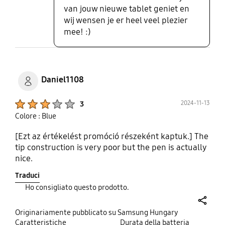
van jouw nieuwe tablet geniet en
wij wensen je er heel veel plezier
mee! :)
Daniel1108
Product Ratings :
2024-11-13
3
Colore : Blue
[Ezt az értékelést promóció részeként kaptuk.] The
tip construction is very poor but the pen is actually
nice.
Traduci
Ho consigliato questo prodotto.
share
Originariamente pubblicato su Samsung Hungary
Caratteristiche
Durata della batteria