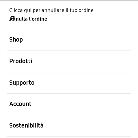
Clicca qui per annullare il tuo ordine
Annulla l'ordine
Aperto
Footer Navigation
Shop
Aperto
Prodotti
Aperto
Supporto
Aperto
Account
Aperto
Sostenibilità
Aperto