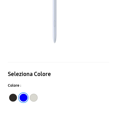
Se
S
P
Seleziona Colore
Colore :
Black
Blue
Beige