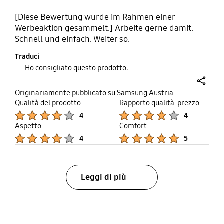
[Diese Bewertung wurde im Rahmen einer
Werbeaktion gesammelt.] Arbeite gerne damit.
Schnell und einfach. Weiter so.
Traduci
Ho consigliato questo prodotto.
share
Originariamente pubblicato su Samsung Austria
Qualità del prodotto
Rapporto qualità-prezzo
Product Ratings :
Product Ratings :
4
4
Aspetto
Comfort
Product Ratings :
Product Ratings :
4
5
Leggi di più
bazaarvoice Certification Label