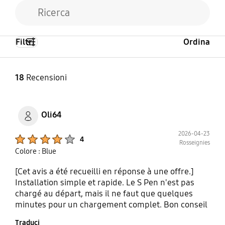
Filtri
Ordina
18
Recensioni
Oli64
2026-04-23
Product Ratings :
4
Rosseignies
Colore : Blue
[Cet avis a été recueilli en réponse à une offre.]
Installation simple et rapide. Le S Pen n'est pas
chargé au départ, mais il ne faut que quelques
minutes pour un chargement complet. Bon conseil
via WhatsApp.
Traduci