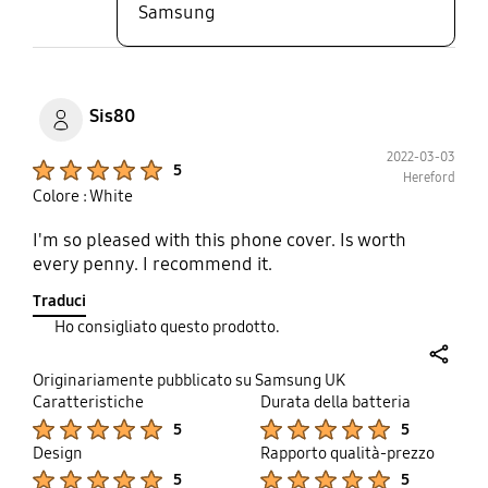
Samsung
Sis80
2022-03-03
Product Ratings :
5
Hereford
Colore : White
I'm so pleased with this phone cover. Is worth
every penny. I recommend it.
Traduci
Ho consigliato questo prodotto.
share
Originariamente pubblicato su Samsung UK
Caratteristiche
Durata della batteria
Product Ratings :
Product Ratings :
5
5
Design
Rapporto qualità-prezzo
Product Ratings :
Product Ratings :
5
5