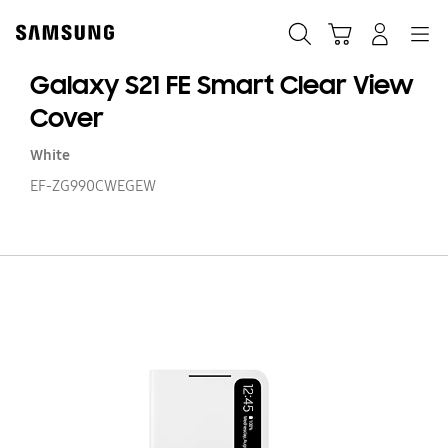
Skip
Skip
to
to
Ricerca
Carrello
Accedi
Navigazione
content
accessibility
help
Galaxy S21 FE Smart Clear View
Cover
White
EF-ZG990CWEGEW
Ga
S2
FE
S
Cl