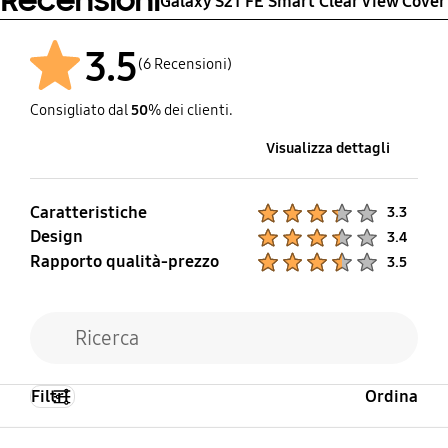
Recensioni
Galaxy S21 FE Smart Clear View Cover
3.5
(6 Recensioni)
Consigliato dal
50
% dei clienti.
Visualizza dettagli
Caratteristiche
Product Ratings :
3.3
Design
Product Ratings :
3.4
Rapporto qualità-prezzo
Product Ratings :
3.5
Filtri
Ordina