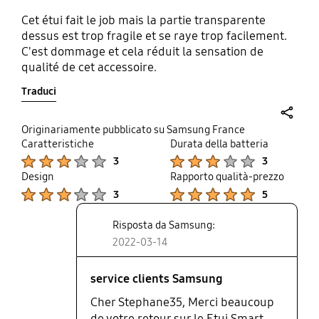
Cet étui fait le job mais la partie transparente
dessus est trop fragile et se raye trop facilement.
C'est dommage et cela réduit la sensation de
qualité de cet accessoire.
Traduci
share
Originariamente pubblicato su Samsung France
Caratteristiche
Durata della batteria
Product Ratings :
Product Ratings :
3
3
Design
Rapporto qualità-prezzo
Product Ratings :
Product Ratings :
3
5
Risposta da Samsung:
2022-03-14
service clients Samsung
Cher Stephane35, Merci beaucoup
de votre retour sur le Etui Smart