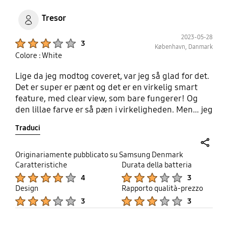
Tresor
2023-05-28
Product Ratings :
3
København, Danmark
Colore : White
Lige da jeg modtog coveret, var jeg så glad for det.
Det er super er pænt og det er en virkelig smart
feature, med clear view, som bare fungerer! Og
den lillae farve er så pæn i virkeligheden. Men… jeg
er ufatteligt skuffet over hvor hurtigt beskidt det
Traduci
bliver! Efter kun én måned havde siderne allerede
skiftet farve og er blevet brunlige. Det er meget
selvmodsigende, når I selv skriver at, den holder
share
Originariamente pubblicato su Samsung Denmark
sig selv ren... det er en kæmpe ommer!
Caratteristiche
Durata della batteria
Product Ratings :
Product Ratings :
4
3
Design
Rapporto qualità-prezzo
Product Ratings :
Product Ratings :
3
3