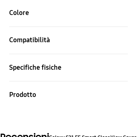
Colore
White
Compatibilità
Modelli Compatibili
Galaxy S21 FE
Specifiche fisiche
Dimensioni (LxAxP)
Peso
79.6 x 159.9 x 13.2 mm
73 g
Prodotto
Clear View Cover_Galaxy
S21 FE