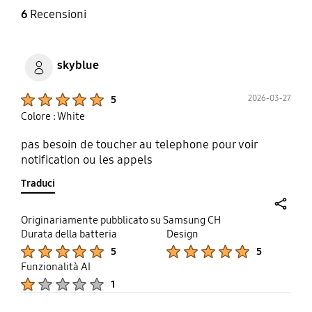
6
Recensioni
skyblue
Product Ratings :
2026-03-27
5
Colore : White
pas besoin de toucher au telephone pour voir
notification ou les appels
Traduci
share
Originariamente pubblicato su Samsung CH
Durata della batteria
Design
Product Ratings :
Product Ratings :
5
5
Funzionalità AI
Product Ratings :
1