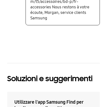
m/t5/accessoires/bd-p/fr-
accessories Nous restons à votre
écoute, Morgan, service clients
Samsung
bazaarvoice Certification Label
Soluzioni e suggerimenti
Utilizzare l'app Samsung Find per