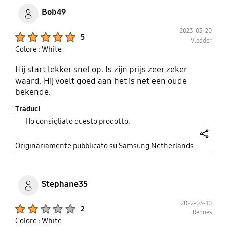
Bob49
2023-03-20
Product Ratings :
5
Vledder
Colore : White
Hij start lekker snel op. Is zijn prijs zeer zeker
waard. Hij voelt goed aan het is net een oude
bekende.
Traduci
Ho consigliato questo prodotto.
share
Originariamente pubblicato su Samsung Netherlands
Stephane35
2022-03-10
Product Ratings :
2
Rennes
Colore : White