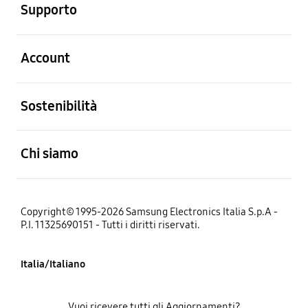
Supporto
Aperto
Account
Aperto
Sostenibilità
Aperto
Chi siamo
Copyright© 1995-2026 Samsung Electronics Italia S.p.A -
P.I. 11325690151 - Tutti i diritti riservati.
Italia/Italiano
Vuoi ricevere tutti gli Aggiornamenti?