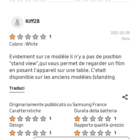
Kiff28
2022-02-05
Product Ratings :
1
Paris
Colore : White
Evidement sur ce modèle il n'y a pas de position
"stand view",qui vous permet de regarder un film
en posant l'appareil sur une table. C'etait
disponible sur les anciens modèles:(standing
cover")
Traduci
share
Originariamente pubblicato su Samsung France
Caratteristiche
Durata della batteria
Product Ratings :
Product Ratings :
1
1
Design
Rapporto qualità-prezzo
Product Ratings :
Product Ratings :
1
1