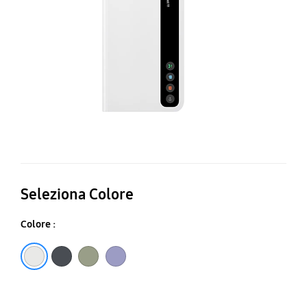
V
Co
Seleziona Colore
Colore :
White
Black
Olive
Lavender