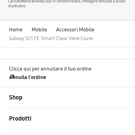
Caricabatterie wireless Duo in versione Black; immagine simulata a scopo
illustrativo.
Home
Mobile
Accessori Mobile
Galaxy S21 FE Smart Clear View Cover
Clicca qui per annullare il tuo ordine
Annulla l'ordine
Aperto
Footer Navigation
Shop
Aperto
Prodotti
Aperto