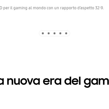
per il gaming al mondo con un rapporto d’aspetto 32:9.
Indicator 1
Indicator 2
Indicator 3
Indicator 4
Indicator 5
a nuova era del gam