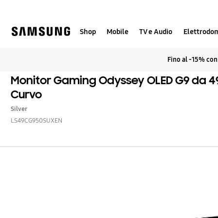
Skip
Skip
to
to
content
accessibility
help
Shop
Mobile
TV e Audio
Elettrodom
Fino al -15% co
Monitor Gaming Odyssey OLED G9 da 49
Curvo
Silver
LS49CG950SUXEN