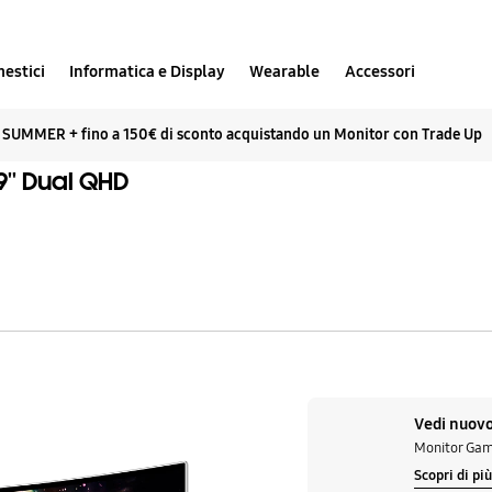
estici
Informatica e Display
Wearable
Accessori
n SUMMER + fino a 150€ di sconto acquistando un Monitor con Trade Up
'' Dual QHD
Monitor
Gaming
Vedi nuovo
Odyssey
Monitor Gam
Scopri di pi
OLED