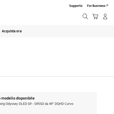
Supporto
For Business
Ricerca
Carrello
Accedi/Registrati
Ricerca
Acquista ora
Fai clic per espandere
 modello disponibile
ing Odyssey OLED G9 - G95SD da 49" DQHD Curvo
ù