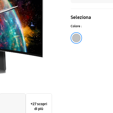
G9
da
Seleziona
49''
Colore :
Dual
Silver
QHD
Curvo
+27 scopri
di più