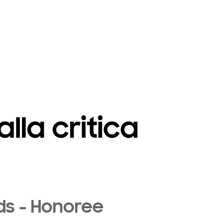
lla critica
ds - Honoree