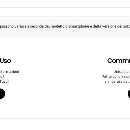
 possono variare a seconda del modello di smartphone e della versione del sof
'Uso
Commu
informazioni
Unisciti 
vo?
Potrai condivide
d'uso!
e imparare dalle