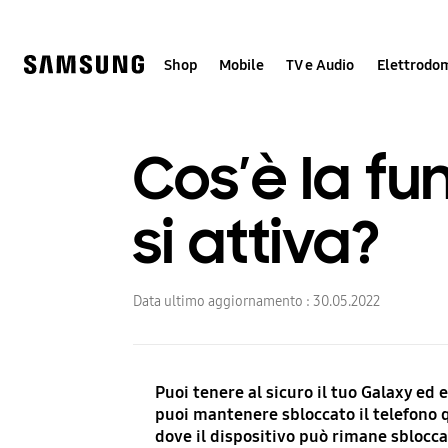
Skip
Skip
to
to
content
accessibility
help
Shop
Mobile
TV e Audio
Elettrodom
Cos’è la f
si attiva?
Data ultimo aggiornamento :
30.05.2022
Puoi tenere al sicuro il tuo Galaxy ed 
puoi mantenere sbloccato il telefono q
dove il dispositivo può rimane sblocca