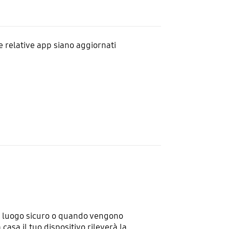
le relative app siano aggiornati
un luogo sicuro o quando vengono
casa il tuo dispositivo rileverà la