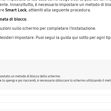
ente. Innanzitutto, è necessario impostare un metodo di bl
are
Smart Lock
, attieniti alla seguente procedura.
ata di blocco
.
ruzioni sullo schermo per completare l’installazione.
esideri impostare. Puoi segui la guida qui sotto per ogni ti
mpostato un metodo di blocco dello schermo.
 se lo spengi e poi riaccendi, è necessario sbloccare lo schermo utilizzando il met