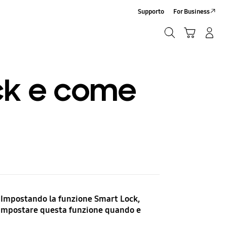
Supporto
For Business
Ricerca
Carrello
Accedi/Registrati
Ricerca
ock e come
si. Impostando la funzione Smart Lock,
er impostare questa funzione quando e