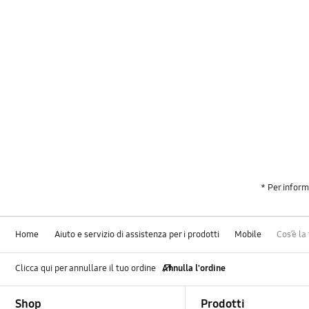
* Per inform
Home
Aiuto e servizio di assistenza per i prodotti
Mobile
Cos’è la
Clicca qui per annullare il tuo ordine
Annulla l'ordine
Footer Navigation
Shop
Prodotti