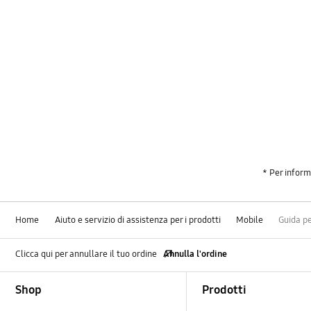
* Per inform
Home
Aiuto e servizio di assistenza per i prodotti
Mobile
Guida p
Clicca qui per annullare il tuo ordine
Annulla l'ordine
Footer Navigation
Shop
Prodotti