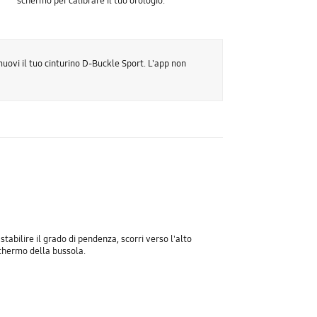
schermo per calibrare il tuo orologio.
uovi il tuo cinturino D-Buckle Sport. L'app non
 stabilire il grado di pendenza, scorri verso l'alto
chermo della bussola.