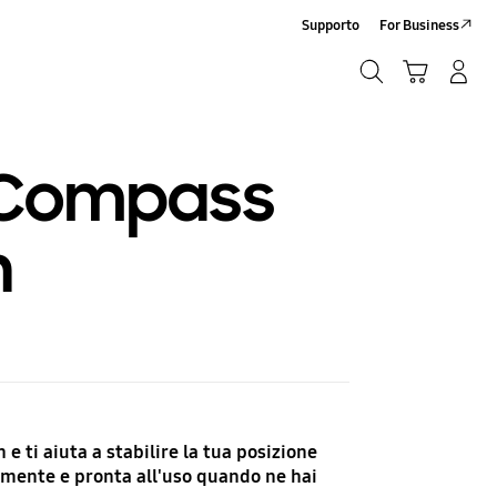
Supporto
For Business
Ricerca
Carrello
Accedi/Registrati
Ricerca
p Compass
h
 ti aiuta a stabilire la tua posizione
tamente e pronta all'uso quando ne hai