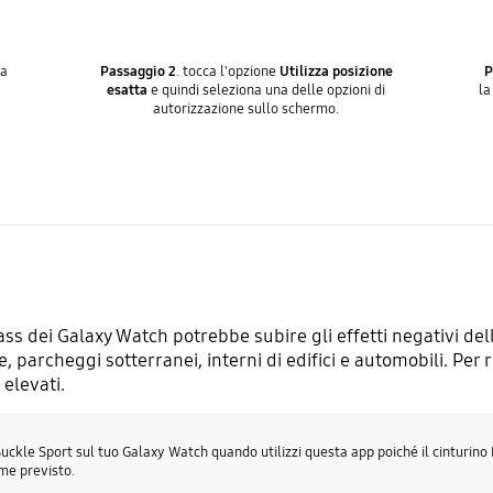
ua
Passaggio 2
. tocca l'opzione
Utilizza posizione
P
esatta
e quindi seleziona una delle opzioni di
la
autorizzazione sullo schermo.
 dei Galaxy Watch potrebbe subire gli effetti negativi del
archeggi sotterranei, interni di edifici e automobili. Per ri
 elevati.
-Buckle Sport sul tuo Galaxy Watch quando utilizzi questa app poiché il cinturin
ome previsto.