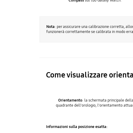
Compass
sul tuo Galaxy Watch.
Nota
: per assicurare una calibrazione corretta, al
funzionerà correttamente se calibrata in modo erra
Come visualizzare orient
Orientamento
: la schermata principale dell
quadrante dell'orologio, l'orientamento attuale
Informazioni sulla posizione esatta: