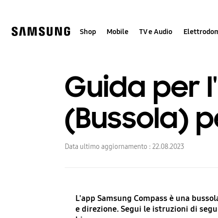
Skip
Skip
to
to
content
accessibility
help
Shop
Mobile
TV e Audio
Elettrodom
Guida per 
(Bussola) 
Data ultimo aggiornamento :
22.08.2023
L'app Samsung Compass è una bussola ch
e direzione. Segui le istruzioni di se