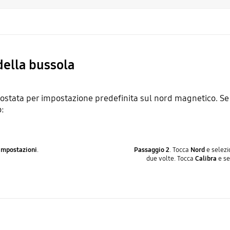
della bussola
stata per impostazione predefinita sul nord magnetico. Se 
o:
Impostazioni
.
Passaggio 2
. Tocca
Nord
e selez
due volte. Tocca
Calibra
e se