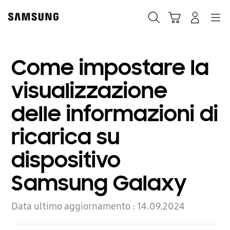
Skip
Skip
to
to
Ricerca
Carrello
Accedi
Navigazione
content
accessibility
help
Come impostare la
visualizzazione
delle informazioni di
ricarica su
dispositivo
Samsung Galaxy
Data ultimo aggiornamento :
14.09.2024