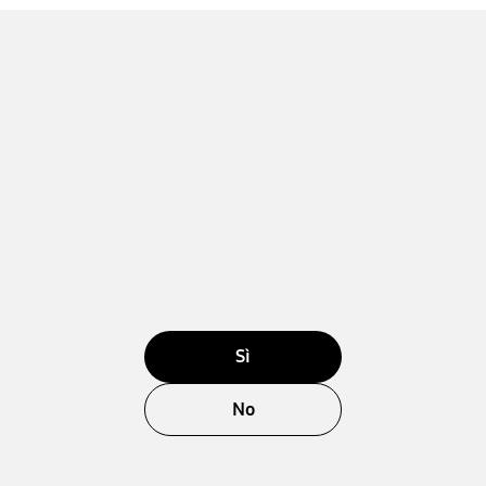
Sì
No