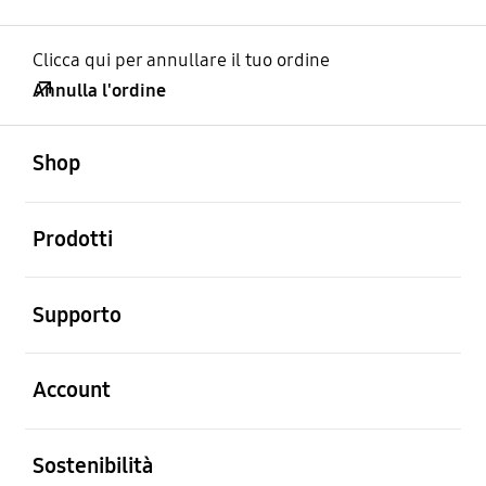
Clicca qui per annullare il tuo ordine
Annulla l'ordine
Aperto
Footer Navigation
Shop
Aperto
Prodotti
Aperto
Supporto
Aperto
Account
Aperto
Sostenibilità