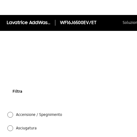
Lavatrice AddWash™ WF16J6500EV
WF16J6500EV/ET
Soluzion
Filtra
Accensione / Spegnimento
Asciugatura