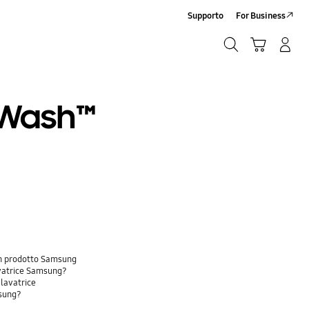
Supporto
For Business
Ricerca
Carrello
Accedi/Registrati
Ricerca
dWash™
 un prodotto Samsung
lavatrice Samsung?
 lavatrice
msung?