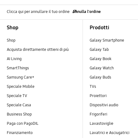
Clicca qui per annullare il tuo ordine
Annulla l'ordine
Footer Navigation
Shop
Prodotti
Shop
Galaxy Smartphone
Acquista direttamente ottieni di più
Galaxy Tab
AI Living
Galaxy Book
SmartThings
Galaxy Watch
Samsung Care+
Galaxy Buds
Speciale Mobile
TVs
Speciale TV
Proiettori
Speciale Casa
Dispositivi audio
Business Shop
Frigoriferi
Paga con PagoDIL
Lavastoviglie
Finanziamento
Lavatrici e Asciugatrici