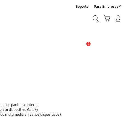
Soporte
Para Empresas
Búsqueda
Carrito
Iniciar sesión/Sign-Up
Búsqueda
3
Alerta
eo de pantalla anterior
en tu dispositivo Galaxy
do multimedia en varios dispositivos?