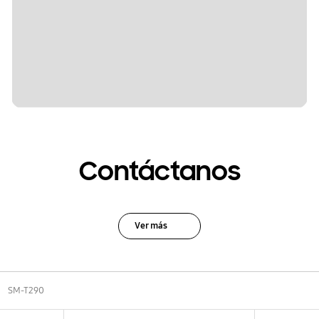
Contáctanos
Ver más
SM-T290