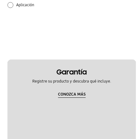
Aplicación
Applicaciones Samsung
Audio
Bateria
Bloquear
Garantía
Configuración
Registre su producto y descubra qué incluye.
Cómo se utiliza
CONOZCA MÁS
Hardware
Multimedia
Red & WiFi