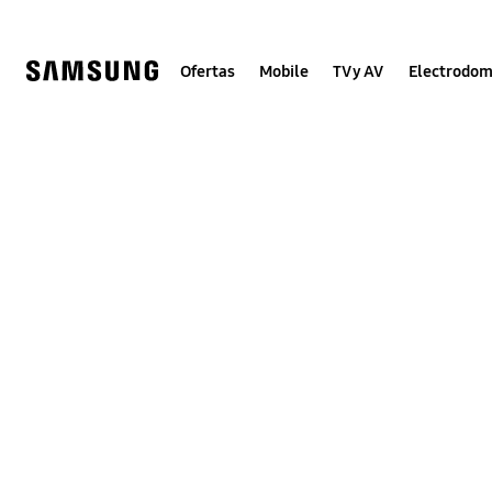
Skip
to
content
Ofertas
Mobile
TV y AV
Electrodom