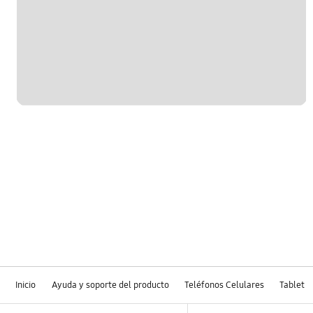
encendido
OT_Others
Inicio
Ayuda y soporte del producto
Teléfonos Celulares
Tablet
Footer Navigation