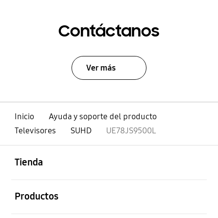
Contáctanos
Ver más
Inicio
Ayuda y soporte del producto
Televisores
SUHD
UE78JS9500L
abierto
Footer Navigation
Tienda
abierto
Productos
abierto