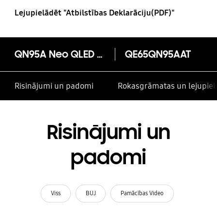
Lejupielādēt "Atbilstības Deklarāciju(PDF)"
QN95A Neo QLED 4K Smart TV (2021)
QE65QN95AAT
Risinājumi un padomi
Rokasgrāmatas un lejupiel
Risinājumi un
padomi
Viss
BUJ
Pamācības Video