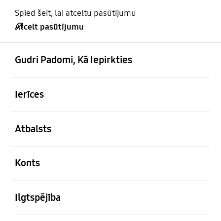
Spied šeit, lai atceltu pasūtījumu
Atcelt pasūtījumu
atvērts
Footer Navigation
Gudri Padomi, Kā Iepirkties
atvērts
Ierīces
atvērts
Atbalsts
atvērts
Konts
atvērts
Ilgtspējība
atvērts