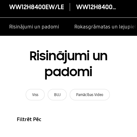
WW12H8400EW/LE
WW12H8400EW/LE
Risinājumi un padomi
Rokasgrāmatas un lejupiel
Risinājumi un
padomi
Viss
BUJ
Pamācības Video
Filtrēt Pēc