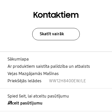
Kontaktiem
Skatīt vairāk
Sākumlapa
Ar produktiem saistīta palīdzība un atbalsts
Veļas Mazgājamās Mašīnas
Priekšējās Ielādes
WW12H8400EW/LE
Spied šeit, lai atceltu pasūtījumu
Atcelt pasūtījumu
atvērts
Footer Navigation