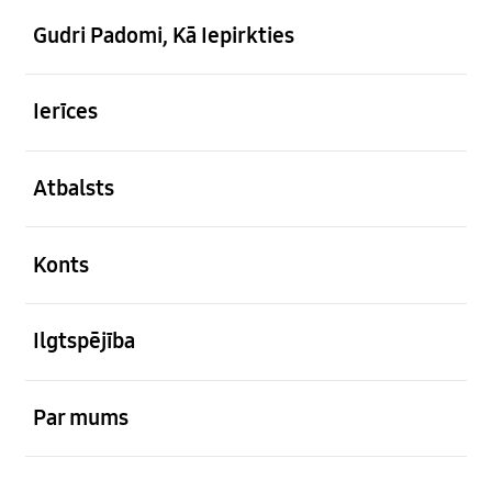
Gudri Padomi, Kā Iepirkties
atvērts
Ierīces
atvērts
Atbalsts
atvērts
Konts
atvērts
Ilgtspējība
atvērts
Par mums