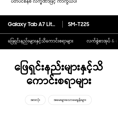
ပိတ်ပင်စနစ် လက္ခဏာဖြင့် ကာကွယ်ပါ
Galaxy Tab A7 Lite (3+32GB)
SM-T225
ဖြေရှင်းနည်းများနှင့်သိကောင်းစရာများ
လက်စွဲစာအုပ် & ဒ
ဖြေရှင်းနည်းများနှင့်သိ
ကောင်းစရာများ
အားလုံး
အမေးများသောမေးခွန်းများ