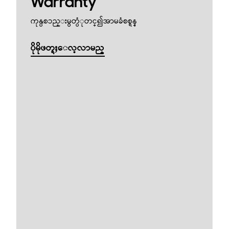
Warranty
ကုန္ပစၥည္းမွတ္ပံုတင္၍အာမခံစစ္ရန္
ပိုမိုဖတ္ရႈေလ့လာမည္