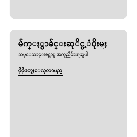
မ်က္ႏွာခ်င္းဆုိင္ပ့ံပိုးမႈ
ဆမ္ေဆာင္းစင္တာမွ အကူညီမ်ားရယူပါ
ပိုမိုဖတ္ရႈေလ့လာမည္