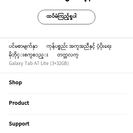
ထပ်မံကြည့်ရှုပါ
ပင်မစာမျက်နှာ
ကုန်ပစ္စည်း အကူအညီနှင့် ပံ့ပိုးရေး
မိုဘိုင္းစက္ပစၥည္း
တက္ဘလက္
Galaxy Tab A7 Lite (3+32GB)
Footer Navigation
အဖွင့်
Shop
အဖွင့်
Product
အဖွင့်
Support