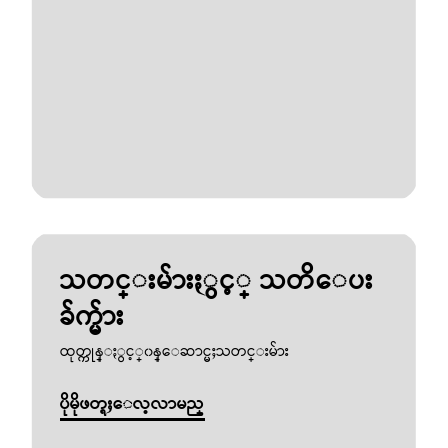
သတင္းမ်ားႏွင့္ သတိေပး
ခ်က္မ်ား
ထုတ္ကုန္ႏွင့္၀န္ေဆာင္မႈသတင္းမ်ား
ပိုမိုဖတ္ရႈေလ့လာမည္