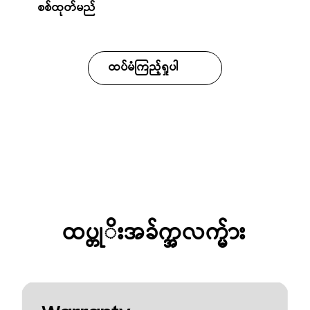
စစ်ထုတ်မည်
ထပ်မံကြည့်ရှုပါ
ထပ္တုိးအခ်က္အလက္မ်ား