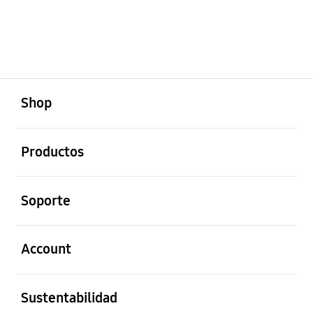
abierto
Footer Navigation
Shop
abierto
Productos
abierto
Soporte
abierto
Account
abierto
Sustentabilidad