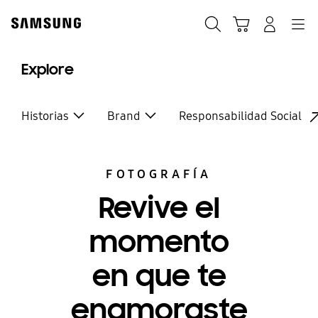
Skip
to
Búsqueda
Navegación
Iniciar Sesión
Carrito de compras
content
Explore
Historias
Brand
Responsabilidad Social
FOTOGRAFÍA
Revive el
momento
en que te
enamoraste