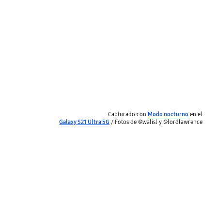
Capturado con
Modo nocturno
en el
Galaxy S21 Ultra 5G
/ Fotos de @walisl y @lordlawrence