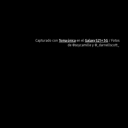
Capturado con
Toma única
en el
Galaxy S21+ 5G
/ Fotos
de @soycamille y @_darnellscott_