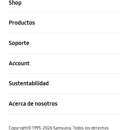
Shop
abierto
Productos
abierto
Soporte
abierto
Account
abierto
Sustentabilidad
abierto
Acerca de nosotros
Copyright© 1995-2026 Samsung. Todos los derechos