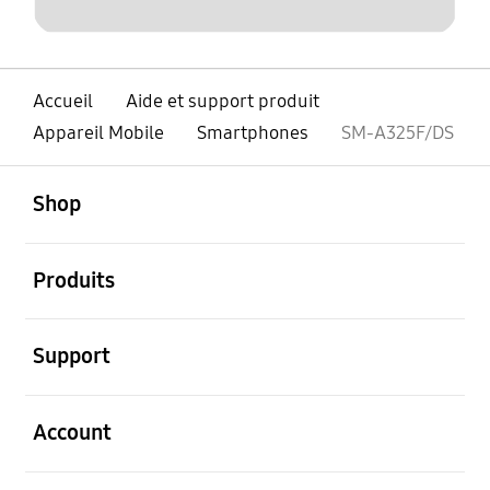
Accueil
Aide et support produit
Appareil Mobile
Smartphones
SM-A325F/DS
ouvert
Footer Navigation
Shop
ouvert
Produits
ouvert
Support
ouvert
Account
ouvert