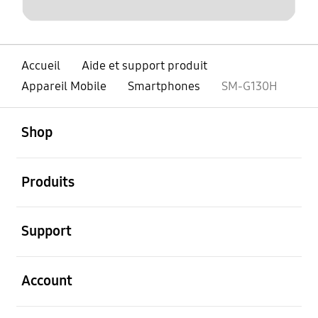
Accueil
Aide et support produit
Appareil Mobile
Smartphones
SM-G130H
ouvert
Footer Navigation
Shop
ouvert
Produits
ouvert
Support
ouvert
Account
ouvert