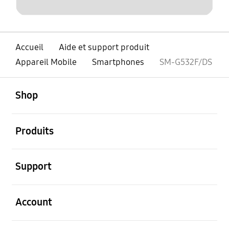
Accueil
Aide et support produit
Appareil Mobile
Smartphones
SM-G532F/DS
ouvert
Footer Navigation
Shop
ouvert
Produits
ouvert
Support
ouvert
Account
ouvert