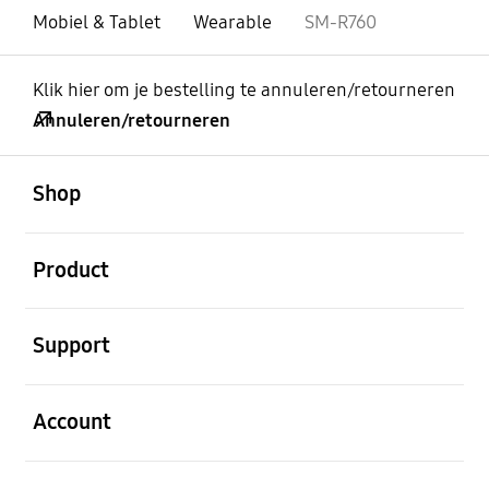
Mobiel & Tablet
Wearable
SM-R760
Klik hier om je bestelling te annuleren/retourneren
Annuleren/retourneren
Open
Footer Navigation
Shop
Open
Product
Open
Support
Open
Account
Open