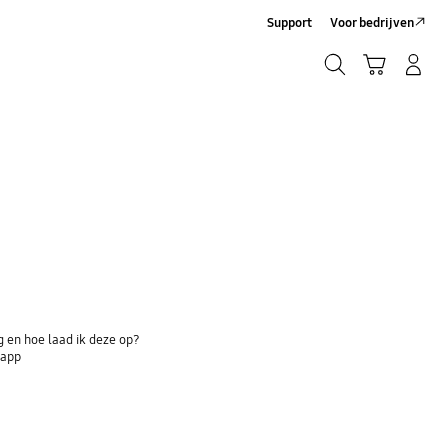
Support
Voor bedrijven
Zoeken
Winkelwagen
Inloggen/Account maken
Zoeken
 en hoe laad ik deze op?
-app