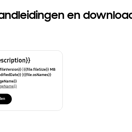
andleidingen en downloa
escription}}
.fileVersion}}
{{file.fileSize}} MB
odifiedDate}}
{{file.osNames}}
uageName}}
uageName}}
den