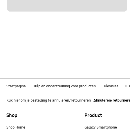
Startpagina
Hulp en ondersteuning voor producten
Televisies
H
Klik hier om je bestelling te annuleren/retourneren
Annuleren/retourner
Footer Navigation
Shop
Product
Shop Home
Galaxy Smartphone