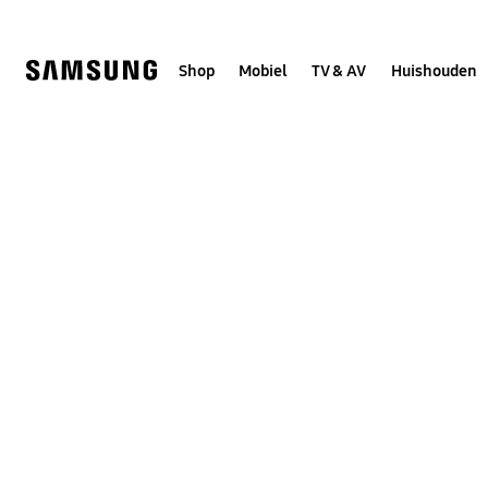
Skip
to
content
Shop
Mobiel
TV & AV
Huishouden