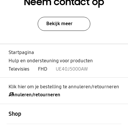
Neem contact op
Bekijk meer
Startpagina
Hulp en ondersteuning voor producten
Televisies
FHD
UE40J5000AW
Klik hier om je bestelling te annuleren/retourneren
Annuleren/retourneren
Open
Footer Navigation
Shop
Open