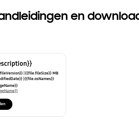
andleidingen en downloa
escription}}
.fileVersion}}
{{file.fileSize}} MB
odifiedDate}}
{{file.osNames}}
uageName}}
uageName}}
den