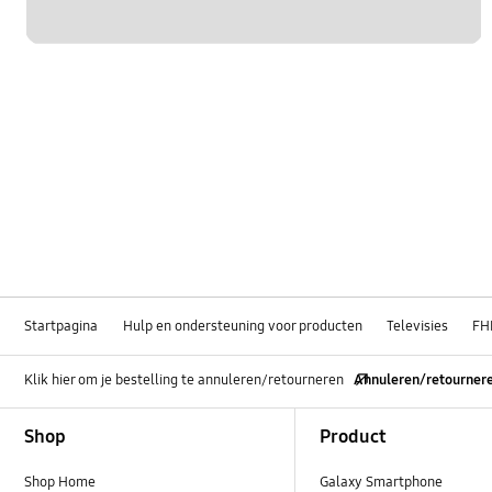
Startpagina
Hulp en ondersteuning voor producten
Televisies
FH
Klik hier om je bestelling te annuleren/retourneren
Annuleren/retourner
Footer Navigation
Shop
Product
Shop Home
Galaxy Smartphone