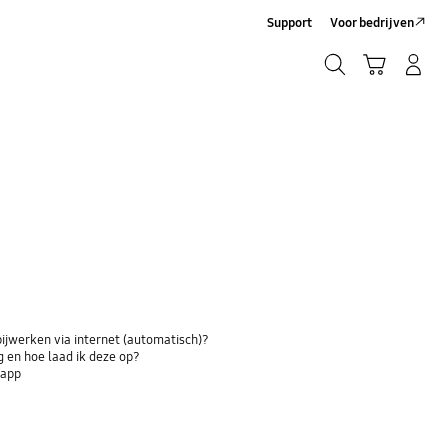
Support
Voor bedrijven
Zoeken
Winkelwagen
Inloggen/Account maken
Zoeken
bijwerken via internet (automatisch)?
 en hoe laad ik deze op?
-app