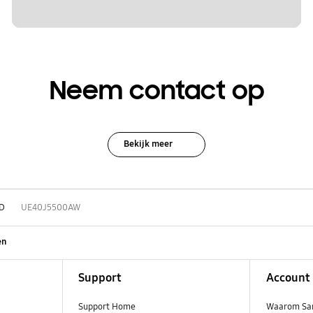
Neem contact op
Bekijk meer
D
UE40J5500AW
en
Support
Account
Support Home
Waarom Sa