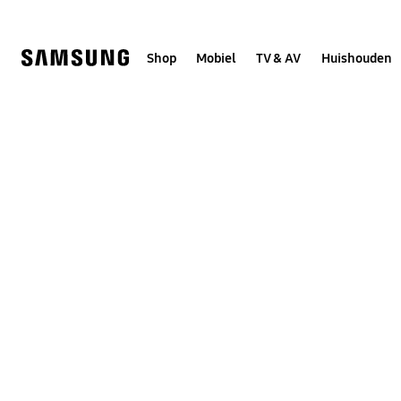
Skip
to
content
Shop
Mobiel
TV & AV
Huishouden