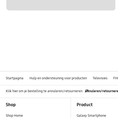
Startpagina
Hulp en ondersteuning voor producten
Televisies
FH
Klik hier om je bestelling te annuleren/retourneren
Annuleren/retourner
Footer Navigation
Shop
Product
Shop Home
Galaxy Smartphone