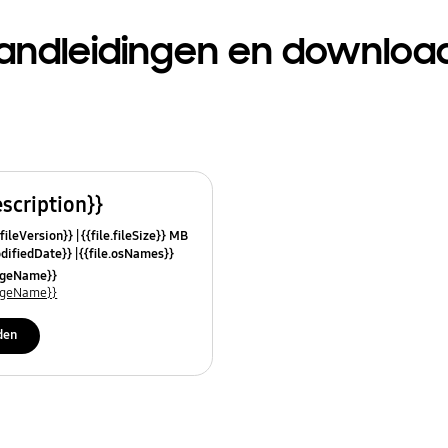
andleidingen en downloa
escription}}
.fileVersion}}
{{file.fileSize}} MB
odifiedDate}}
{{file.osNames}}
uageName}}
uageName}}
den