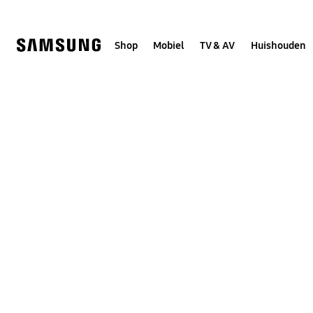
Skip
to
content
Shop
Mobiel
TV & AV
Huishouden