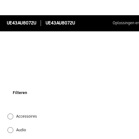
UE43AU8072U
UE43AU8072U
Oplossingen en
Filteren
Accessoires
Audio