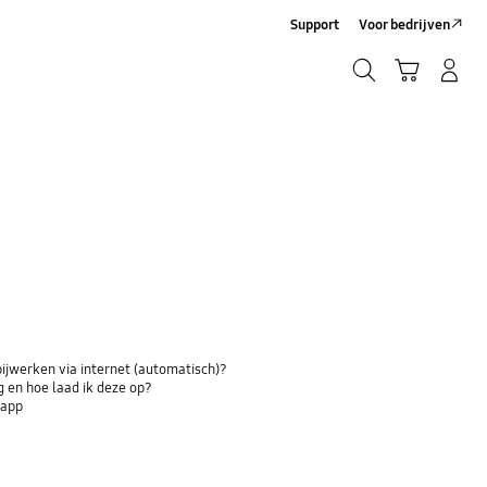
Support
Voor bedrijven
Zoeken
Winkelwagen
Inloggen/Account maken
Zoeken
bijwerken via internet (automatisch)?
 en hoe laad ik deze op?
-app