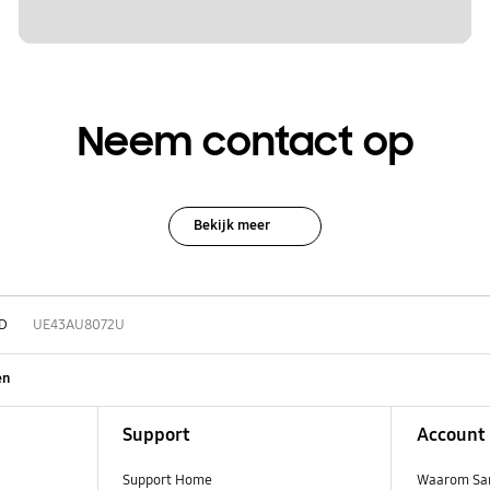
Neem contact op
Bekijk meer
D
UE43AU8072U
en
Support
Account
Support Home
Waarom Sa