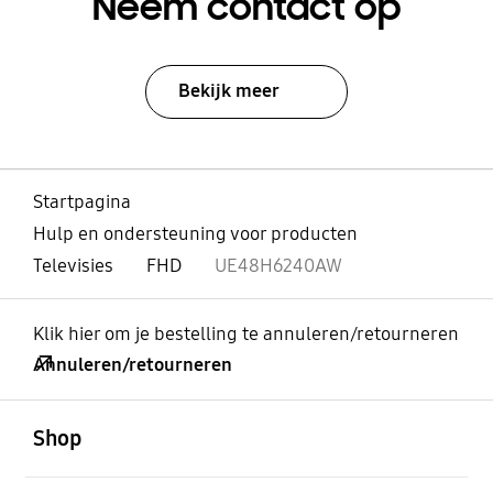
Neem contact op
Bekijk meer
Startpagina
Hulp en ondersteuning voor producten
Televisies
FHD
UE48H6240AW
Klik hier om je bestelling te annuleren/retourneren
Annuleren/retourneren
Open
Footer Navigation
Shop
Open