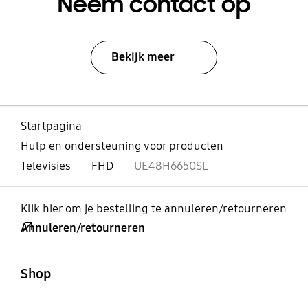
Neem contact op
Bekijk meer
Startpagina
Hulp en ondersteuning voor producten
Televisies
FHD
UE48H6650SL
Klik hier om je bestelling te annuleren/retourneren
Annuleren/retourneren
Open
Footer Navigation
Shop
Open