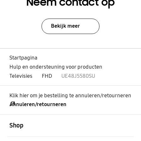
Neem contact op
Bekijk meer
Startpagina
Hulp en ondersteuning voor producten
Televisies
FHD
UE48J5580SU
Klik hier om je bestelling te annuleren/retourneren
Annuleren/retourneren
Open
Footer Navigation
Shop
Open