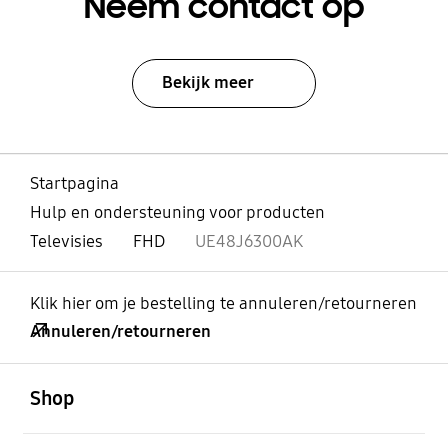
Neem contact op
Bekijk meer
Startpagina
Hulp en ondersteuning voor producten
Televisies
FHD
UE48J6300AK
Klik hier om je bestelling te annuleren/retourneren
Annuleren/retourneren
Open
Footer Navigation
Shop
Open