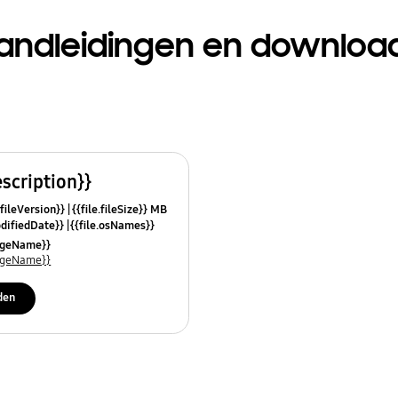
andleidingen en downloa
escription}}
.fileVersion}}
{{file.fileSize}} MB
odifiedDate}}
{{file.osNames}}
uageName}}
uageName}}
den