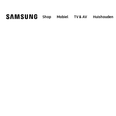
Skip
to
content
Shop
Mobiel
TV & AV
Huishouden