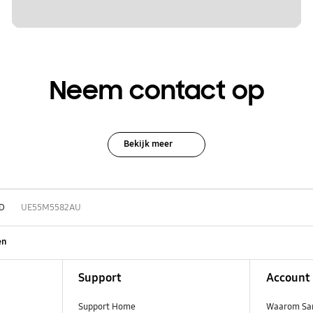
Neem contact op
Bekijk meer
D
UE55M5582AU
en
Support
Account
Support Home
Waarom Sa