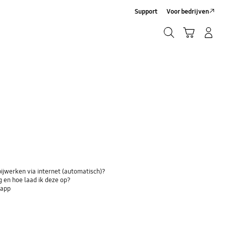
Support
Voor bedrijven
Zoeken
Winkelwagen
Inloggen/Account maken
Zoeken
bijwerken via internet (automatisch)?
 en hoe laad ik deze op?
-app