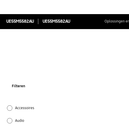
UE55M5582AU
UE55M5582AU
Oplossingen en
Filteren
Accessoires
Audio