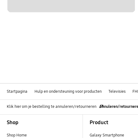
Startpagina
Hulp en ondersteuning voor producten
Televisies
FH
Klik hier om je bestelling te annuleren/retourneren
Annuleren/retourner
Footer Navigation
Shop
Product
Shop Home
Galaxy Smartphone