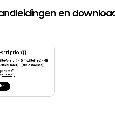
andleidingen en downloa
escription}}
.fileVersion}}
{{file.fileSize}} MB
odifiedDate}}
{{file.osNames}}
uageName}}
uageName}}
den