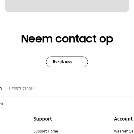
Neem contact op
Bekijk meer
D
UE55TU7100U
en
Support
Account
Support Home
Waarom Sa