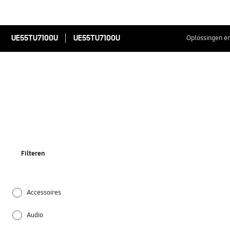
UE55TU7100U
UE55TU7100U
Oplossingen en
Filteren
Accessoires
Audio