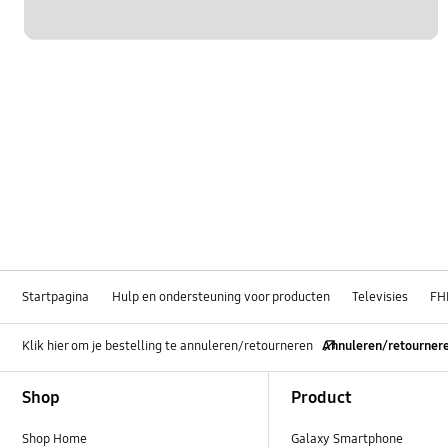
Startpagina
Hulp en ondersteuning voor producten
Televisies
FH
Klik hier om je bestelling te annuleren/retourneren
Annuleren/retourner
Footer Navigation
Shop
Product
Shop Home
Galaxy Smartphone