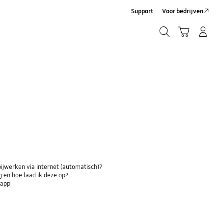
Support
Voor bedrijven
Zoeken
Winkelwagen
Inloggen/Account maken
Zoeken
bijwerken via internet (automatisch)?
 en hoe laad ik deze op?
-app