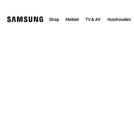
Skip
to
content
Shop
Mobiel
TV & AV
Huishouden