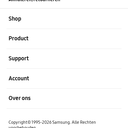
Open
Footer Navigation
Shop
Open
Product
Open
Support
Open
Account
Open
Over ons
Copyright© 1995-2026 Samsung. Alle Rechten
voorbehouden.