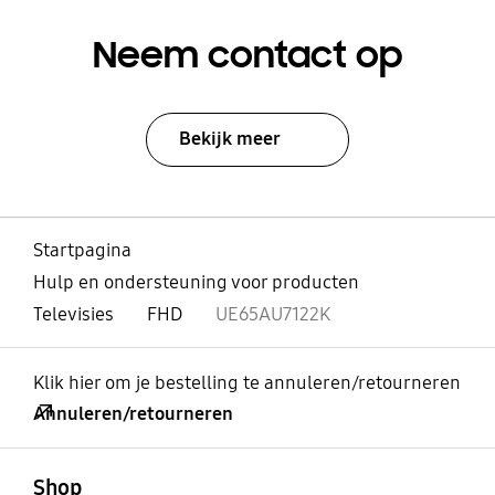
Neem contact op
Bekijk meer
Startpagina
Hulp en ondersteuning voor producten
Televisies
FHD
UE65AU7122K
Klik hier om je bestelling te annuleren/retourneren
Annuleren/retourneren
Open
Footer Navigation
Shop