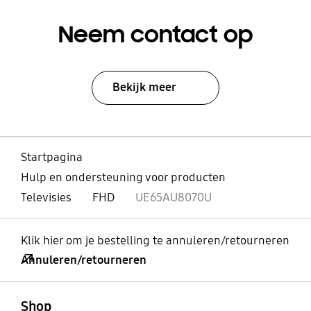
Neem contact op
Bekijk meer
Startpagina
Hulp en ondersteuning voor producten
Televisies
FHD
UE65AU8070U
Klik hier om je bestelling te annuleren/retourneren
Annuleren/retourneren
Open
Footer Navigation
Shop