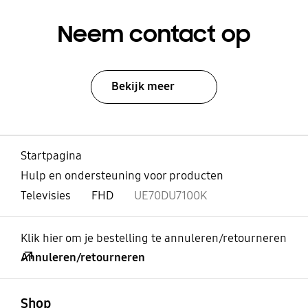
Neem contact op
Bekijk meer
Startpagina
Hulp en ondersteuning voor producten
Televisies
FHD
UE70DU7100K
Klik hier om je bestelling te annuleren/retourneren
Annuleren/retourneren
Open
Footer Navigation
Shop