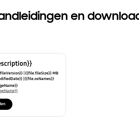
andleidingen en downloa
escription}}
.fileVersion}}
{{file.fileSize}} MB
odifiedDate}}
{{file.osNames}}
uageName}}
uageName}}
den