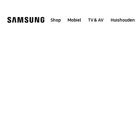
Skip
to
content
Shop
Mobiel
TV & AV
Huishouden