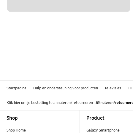
Startpagina
Hulp en ondersteuning voor producten
Televisies
FH
Klik hier om je bestelling te annuleren/retourneren
Annuleren/retourner
Footer Navigation
Shop
Product
Shop Home
Galaxy Smartphone