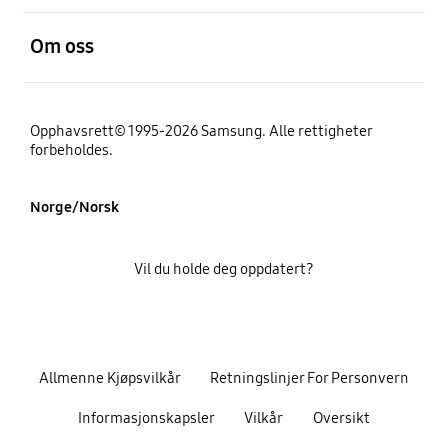
Åpen
Om oss
Opphavsrett© 1995-2026 Samsung. Alle rettigheter
forbeholdes.
Norge/Norsk
Vil du holde deg oppdatert?
Allmenne Kjøpsvilkår
Retningslinjer For Personvern
Informasjonskapsler
Vilkår
Oversikt