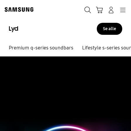
Skip
to
Søk
Handlevogn
Navigation
Logg på
content
Lyd
Se alle
Premium q-series soundbars
Lifestyle s-series so