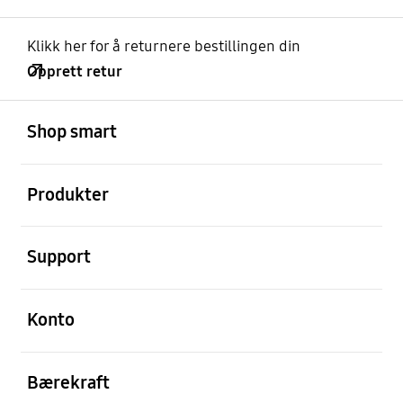
Klikk her for å returnere bestillingen din
Opprett retur
Åpen
Footer Navigation
Shop smart
Åpen
Produkter
Åpen
Support
Åpen
Konto
Åpen
Bærekraft