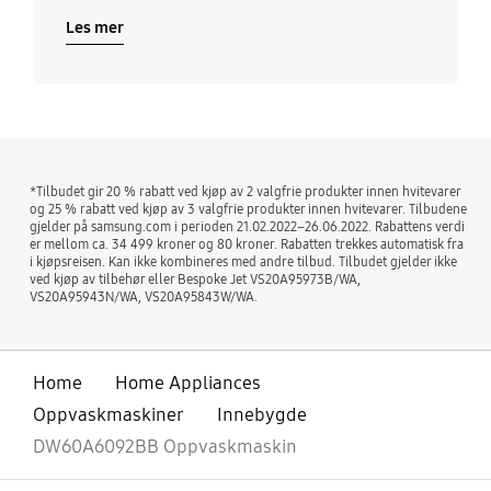
Les mer
*Tilbudet gir 20 % rabatt ved kjøp av 2 valgfrie produkter innen hvitevarer
og 25 % rabatt ved kjøp av 3 valgfrie produkter innen hvitevarer. Tilbudene
gjelder på samsung.com i perioden 21.02.2022–26.06.2022. Rabattens verdi
er mellom ca. 34 499 kroner og 80 kroner. Rabatten trekkes automatisk fra
i kjøpsreisen. Kan ikke kombineres med andre tilbud. Tilbudet gjelder ikke
ved kjøp av tilbehør eller Bespoke Jet VS20A95973B/WA,
VS20A95943N/WA, VS20A95843W/WA.
Home
Home Appliances
Oppvaskmaskiner
Innebygde
DW60A6092BB Oppvaskmaskin