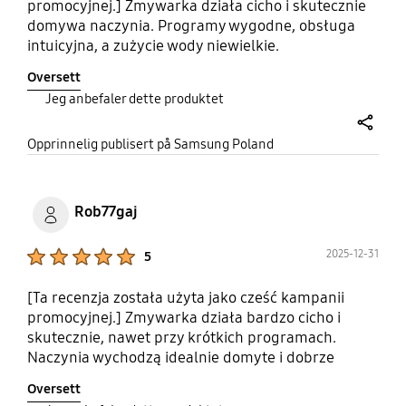
promocyjnej.] Zmywarka działa cicho i skutecznie
domywa naczynia. Programy wygodne, obsługa
intuicyjna, a zużycie wody niewielkie.
Automatyczne Jak dla mnie super wybór. Polecam
Oversett
.#OpiniaZaCashbackwPromocji
Jeg anbefaler dette produktet
#PromocjaSamsungUrzadzeniaAGD
share
Opprinnelig publisert på Samsung Poland
Rob77gaj
Product Ratings :
2025-12-31
5
[Ta recenzja została użyta jako cześć kampanii
promocyjnej.] Zmywarka działa bardzo cicho i
skutecznie, nawet przy krótkich programach.
Naczynia wychodzą idealnie domyte i dobrze
wysuszone, a zużycie wody jest naprawdę
Oversett
niewielkie. Obsługa jest intuicyjna, a wnętrze