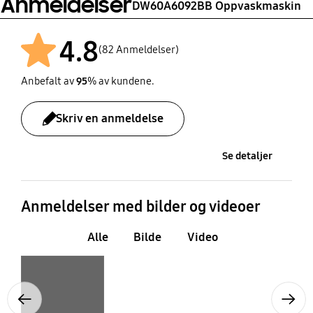
Anmeldelser
DW60A6092BB Oppvaskmaskin
Levelling Screws
4.8
0-60 mm
(82 Anmeldelser)
Anbefalt av
95
% av kundene.
Skriv en anmeldelse
Se detaljer
Anmeldelser med bilder og videoer
Alle
Bilde
Video
Layer popup open
Previous
Next