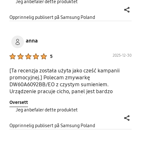
Jeg anbefaler dette produktet
dobrze zaprojektowane, dzięki czemu łatwo jest
zmieścić większe garnki. To solidny sprzęt,który
share
zdecydowanie ułatwia codzienne obowiązki.
Opprinnelig publisert på Samsung Poland
#OpiniaZaCashbackwPromocji
#PromocjaSamsungAGDKuchnia
anna
Product Ratings :
2025-12-30
5
[Ta recenzja została użyta jako cześć kampanii
promocyjnej.] Polecam zmywarkę
DW60A6092BB/EO z czystym sumieniem.
Urządzenie pracuje cicho, panel jest bardzo
czytelny i prosty w obsłudze. Świetnie domywa, jest
Oversett
bardzo pojemna. Bardzo dobrym rozwiązaniem są
Jeg anbefaler dette produktet
wyjmowane kosze na sztućce co ułatwia
rozładowanie zmywarki. Zmywarka ekonomiczna.
share
#OpiniaZaCashbackwPromocji
Opprinnelig publisert på Samsung Poland
#PromocjaSamsungAGDKuchnia