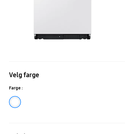
Velg farge
Farge :
White