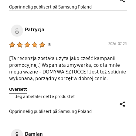
share
Opprinnelig publisert på Samsung Poland
Patrycja
Product Ratings :
2026-07-23
5
[Ta recenzja została użyta jako cześć kampanii
promocyjnej.] Wspaniała zmywarka, co dla mnie
mega ważne - DOMYWA SZTUĆCE! Jest też solidnie
wykonana, porządny sprzęt w dobrej cenie.
Szczerze mówiąc po obejrzeniu tego typu sprzętu
Oversett
dochodzę do wniosku, że takiej jakości w takiej
Jeg anbefaler dette produktet
cenie gdzie indziej nie uświadczysz
#OpiniaZaCashbackwPromocji
share
#PromocjaSamsungUrzadzeniaAGD
Opprinnelig publisert på Samsung Poland
Damian