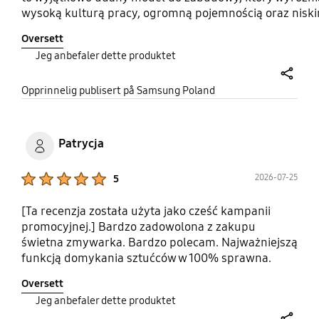
wysoką kulturą pracy, ogromną pojemnością oraz nisk
zużyciem wody i energii.Trzeci kosz na sztućce to genia
Oversett
rozwiązanie,
Jeg anbefaler dette produktet
share
Opprinnelig publisert på Samsung Poland
Patrycja
Product Ratings :
2026-07-25
5
[Ta recenzja została użyta jako cześć kampanii
promocyjnej.] Bardzo zadowolona z zakupu
świetna zmywarka. Bardzo polecam. Najważniejszą
funkcją domykania sztućców w 100% sprawna.
Polecam z czystym sumiem!
Oversett
#OpiniaZaCashbackwPromocji
Jeg anbefaler dette produktet
#PromocjaSamsungUrzadzeniaAGD