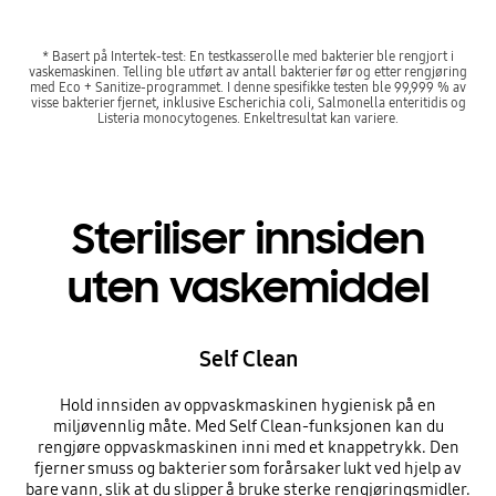
* Basert på Intertek-test: En testkasserolle med bakterier ble rengjort i
vaskemaskinen. Telling ble utført av antall bakterier før og etter rengjøring
med Eco + Sanitize-programmet. I denne spesifikke testen ble 99,999 % av
visse bakterier fjernet, inklusive Escherichia coli, Salmonella enteritidis og
Listeria monocytogenes. Enkeltresultat kan variere.
Steriliser innsiden
uten vaskemiddel
Self Clean
Hold innsiden av oppvaskmaskinen hygienisk på en
miljøvennlig måte. Med Self Clean-funksjonen kan du
rengjøre oppvaskmaskinen inni med et knappetrykk. Den
fjerner smuss og bakterier som forårsaker lukt ved hjelp av
bare vann, slik at du slipper å bruke sterke rengjøringsmidler.