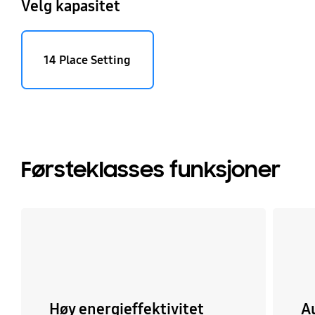
Velg kapasitet
14 Place Setting
Førsteklasses funksjoner
Høy energieffektivitet
A