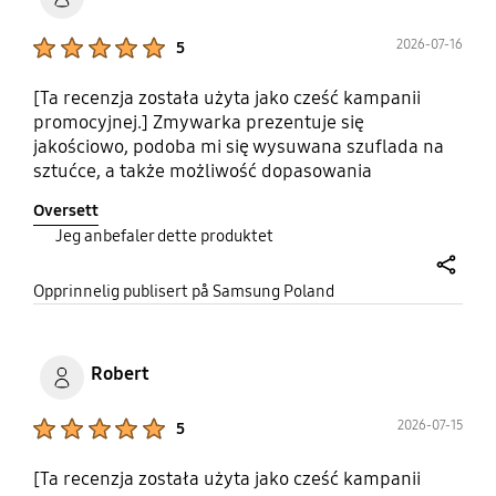
Product Ratings :
2026-07-16
5
[Ta recenzja została użyta jako cześć kampanii
promocyjnej.] Zmywarka prezentuje się
jakościowo, podoba mi się wysuwana szuflada na
sztućce, a także możliwość dopasowania
elementów w środku do szklanek i talerzy.
Oversett
Świetnie, że jest energooszczędna. Podoba mi się,
Jeg anbefaler dette produktet
że ma zabezpieczenie, dzięki czemu półki nie
wysuwają się całkowicie. Duży plus dla Samsung
share
za jakość i przemyślane rozwiązania techniczne!
Opprinnelig publisert på Samsung Poland
Polecam! #OpiniaZaCashbackwPromocji
#PromocjaSamsungUrzadzeniaAGD
Robert
Product Ratings :
2026-07-15
5
[Ta recenzja została użyta jako cześć kampanii