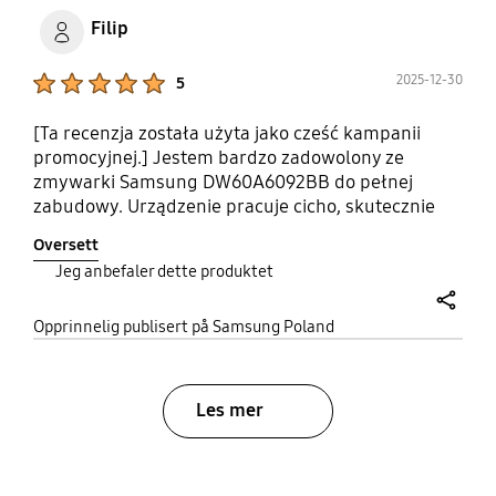
Filip
Product Ratings :
2025-12-30
5
[Ta recenzja została użyta jako cześć kampanii
promocyjnej.] Jestem bardzo zadowolony ze
zmywarki Samsung DW60A6092BB do pełnej
zabudowy. Urządzenie pracuje cicho, skutecznie
domywa nawet mocno zabrudzone naczynia, a
Oversett
program automatyczny dobrze dobiera parametry
Jeg anbefaler dette produktet
mycia. Dużym plusem jest pojemność, regulowany
kosz oraz niskie zużycie wody i energii. Zmywarka
share
jest solidnie wykonana i idealnie pasuje do
Opprinnelig publisert på Samsung Poland
nowoczesnej kuchni. To zdecydowanie udany
zakup, który ułatwia codzienne obowiązki.
#OpiniaZaCashbackwPromocji
Les mer
#PromocjaSamsungAGDKuchnia
bazaarvoice Certification Label