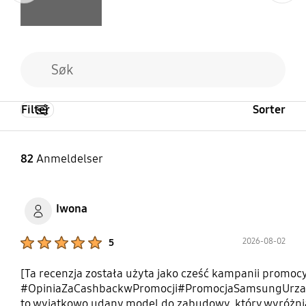
Filter
Sorter
82
Anmeldelser
Iwona
Product Ratings :
2026-08-02
5
[Ta recenzja została użyta jako cześć kampanii promocy
#OpiniaZaCashbackwPromocji#PromocjaSamsungUrz
to wyjątkowo udany model do zabudowy, który wyróżnia