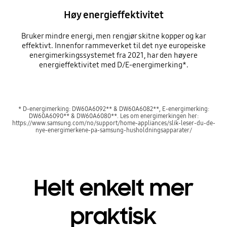
Høy energieffektivitet
Bruker mindre energi, men rengjør skitne kopper og kar
effektivt. Innenfor rammeverket til det nye europeiske
energimerkingssystemet fra 2021, har den høyere
energieffektivitet med D/E-energimerking*.
* D-energimerking: DW60A6092** & DW60A6082**, E-energimerking:
DW60A6090** & DW60A6080**. Les om energimerkingen her:
https://www.samsung.com/no/support/home-appliances/slik-leser-du-de-
nye-energimerkene-pa-samsung-husholdningsapparater/
Helt enkelt mer
praktisk