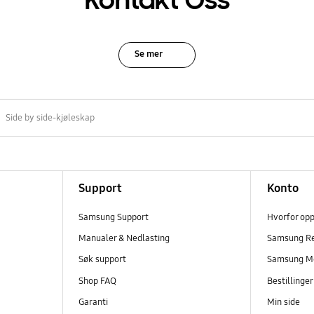
Kontakt Oss
Se mer
Side by side-kjøleskap
Support
Konto
Samsung Support
Hvorfor op
Manualer & Nedlasting
Samsung R
Søk support
Samsung M
Shop FAQ
Bestillinge
Garanti
Min side