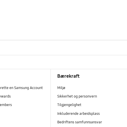
Bærekraft
prette en Samsung Account
Miljø
ewards
Sikkerhet og personvern
embers
Tilgjengelighet
r
Inkluderende arbeidsplass
Bedriftens samfunnsansvar