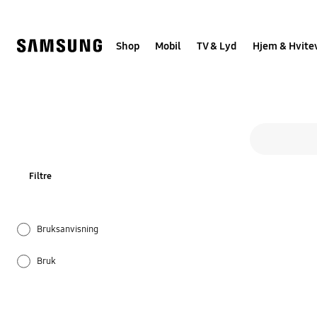
Skip
to
content
Shop
Mobil
TV & Lyd
Hjem & Hvite
Alle løsni
Søkeskjema
search
Filtre
Bruksanvisning
Bruk
Display