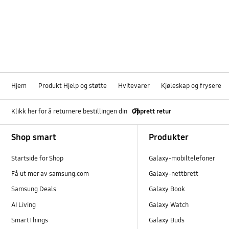
Dør
Installasjon
Is og vann
REF_Andre
Hjem
Produkt Hjelp og støtte
Hvitevarer
Kjøleskap og frysere
Strøm
Klikk her for å returnere bestillingen din
Opprett retur
Temperatur
Footer Navigation
Shop smart
Produkter
Startside for Shop
Galaxy-mobiltelefoner
Få ut mer av samsung.com
Galaxy-nettbrett
Samsung Deals
Galaxy Book
AI Living
Galaxy Watch
SmartThings
Galaxy Buds