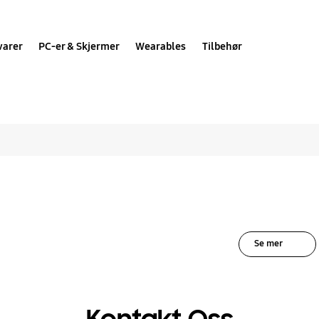
varer
PC-er & Skjermer
Wearables
Tilbehør
nger for Side by sid
Se mer