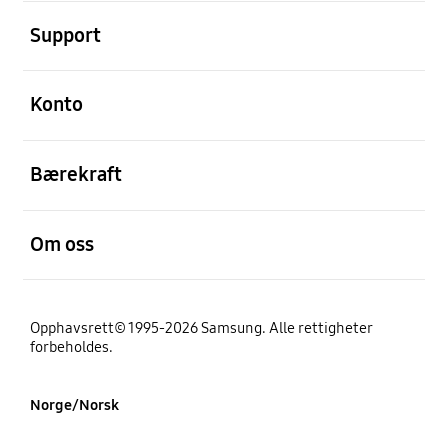
Åpen
Support
Åpen
Konto
Åpen
Bærekraft
Åpen
Om oss
Opphavsrett© 1995-2026 Samsung. Alle rettigheter
forbeholdes.
Norge/Norsk