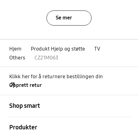
Se mer
Hjem
Produkt Hjelp og støtte
TV
Others
CZ21M063
Klikk her for å returnere bestillingen din
Opprett retur
Åpen
Footer Navigation
Shop smart
Åpen
Produkter