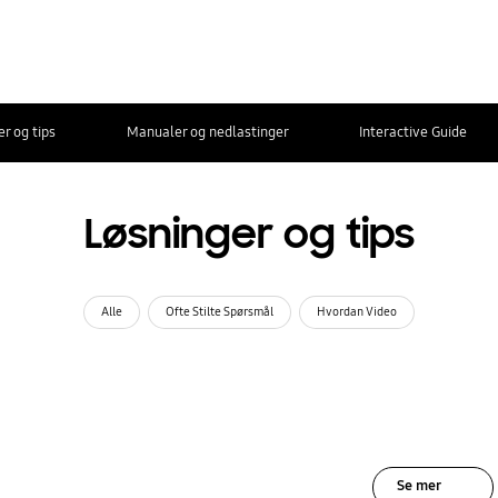
r og tips
Manualer og nedlastinger
Interactive Guide
Løsninger og tips
Alle
Ofte Stilte Spørsmål
Hvordan Video
Se mer