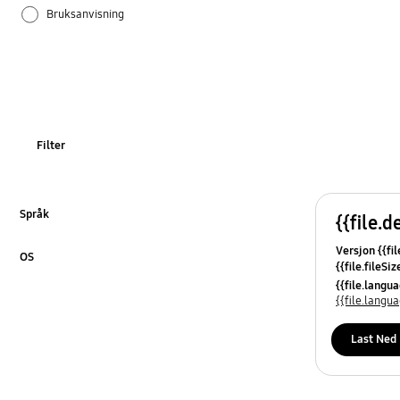
Bruksanvisning
Installasjon/forbindelse
Lyd
Samsung Apps
Filter
Spesifikasjon
TV_Andre
Språk
{{file.d
Klikk for å utvide
Versjon {{fil
OS
{{file.fileSi
Klikk for å utvide
{{file.osNa
{{file.lang
{{file.lang
Last Ned