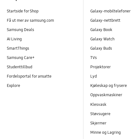
Startside for Shop
Galaxy-mobiltelefoner
Få ut mer av samsung.com
Galaxy-nettbrett
Samsung Deals
Galaxy Book
AI Living
Galaxy Watch
SmartThings
Galaxy Buds
Samsung Care+
TVs
Studenttillbud
Projektorer
Fordelsportal for ansatte
Lyd
Explore
Kjøleskap og frysere
Oppvaskmaskiner
Klesvask
Støvsugere
Skjermer
Minne og Lagring