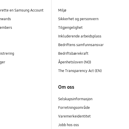
prette en Samsung Account
Miljø
ewards
Sikkerhet og personvern
embers
Tilgjengelighet
r
Inkluderende arbeidsplass
Bedriftens samfunnsansvar
istrering
Bedriftsbærekraft
ger
Åpenhetsloven (NO)
The Transparency Act (EN)
Om oss
Selskapsinformasjon
Forretningsområde
Varemerkeidentitet
Jobb hos oss