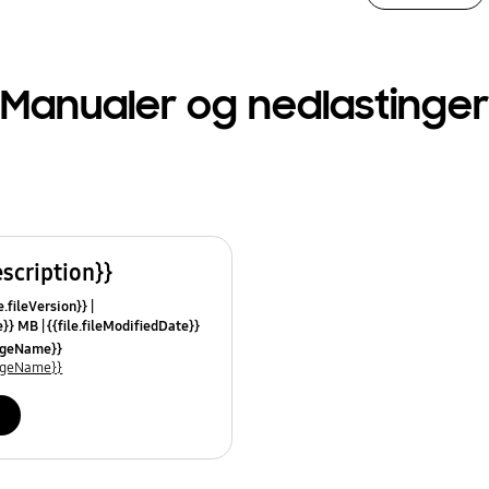
Manualer og nedlastinger
escription}}
e.fileVersion}}
ze}} MB
{{file.fileModifiedDate}}
mes}}
uageName}}
uageName}}