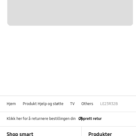
Hjem
Produkt Hjelp og støtte
TV
Others
LE23R32B
Klikk her for å returnere bestillingen din
Opprett retur
Footer Navigation
Shop smart
Produkter