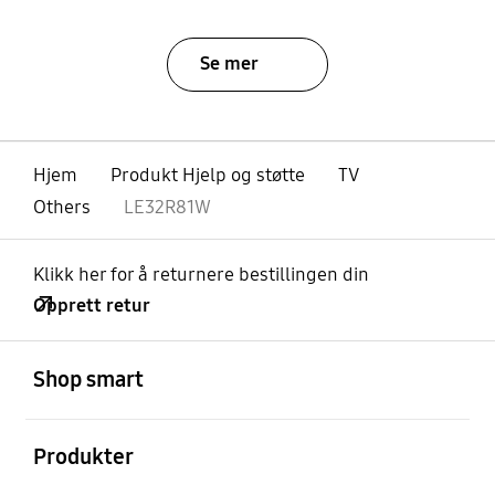
Se mer
Hjem
Produkt Hjelp og støtte
TV
Others
LE32R81W
Klikk her for å returnere bestillingen din
Opprett retur
Åpen
Footer Navigation
Shop smart
Åpen
Produkter