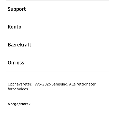
Åpen
Support
Åpen
Konto
Åpen
Bærekraft
Åpen
Om oss
Opphavsrett© 1995-2026 Samsung. Alle rettigheter
forbeholdes.
Norge/Norsk