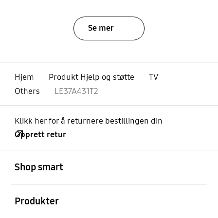
Se mer
Hjem
Produkt Hjelp og støtte
TV
Others
LE37A431T2
Klikk her for å returnere bestillingen din
Opprett retur
Åpen
Footer Navigation
Shop smart
Åpen
Produkter