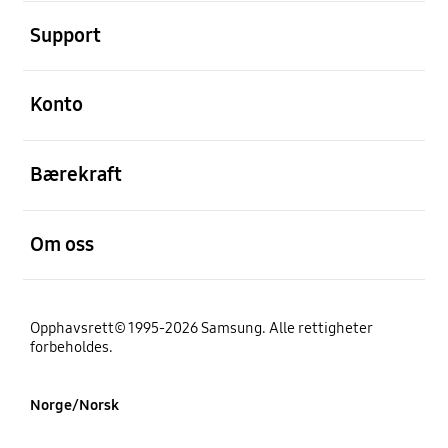
Åpen
Support
Åpen
Konto
Åpen
Bærekraft
Åpen
Om oss
Opphavsrett© 1995-2026 Samsung. Alle rettigheter
forbeholdes.
Norge/Norsk